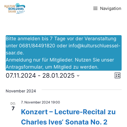
Zum
Navigation
Inhalt
springen
Bitte anmelden bis 7 Tage vor der Veranstaltung
unter 0681/84491820 oder
info@kulturschluessel-
saar.de
.
Anmeldung nur für Mitglieder. Nutzen Sie unser
Antragsformular
, um Mitglied zu werden.
Veranstaltungen
V
A
07.11.2024
 - 
28.01.2025
L
D
e
i
n
s
a
November 2024
r
t
t
s
e
a
7. November 2024 19:00
DO.
u
7
i
Konzert – Lecture-Recital zu
m
n
w
Charles Ives‘ Sonata No. 2
c
s
ä