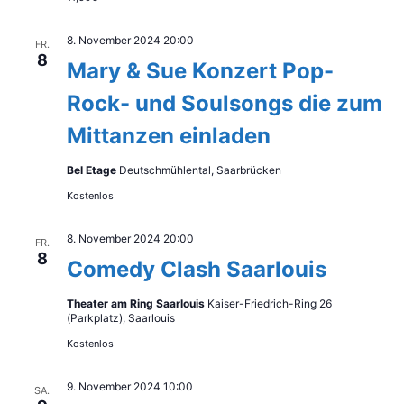
a
t
t
e
8. November 2024 20:00
FR.
8
Mary & Sue Konzert Pop-
n
i
Rock- und Soulsongs die zum
-
o
Mittanzen einladen
N
n
a
Bel Etage
Deutschmühlental, Saarbrücken
v
Kostenlos
i
8. November 2024 20:00
FR.
g
8
Comedy Clash Saarlouis
a
Theater am Ring Saarlouis
Kaiser-Friedrich-Ring 26
t
(Parkplatz), Saarlouis
Kostenlos
i
o
9. November 2024 10:00
SA.