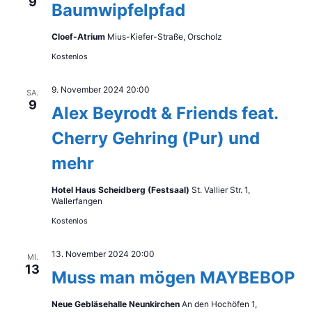
9
n
Baumwipfelpfad
Cloef-Atrium
Mius-Kiefer-Straße, Orscholz
Kostenlos
9. November 2024 20:00
SA.
9
Alex Beyrodt & Friends feat.
Cherry Gehring (Pur) und
mehr
Hotel Haus Scheidberg (Festsaal)
St. Vallier Str. 1,
Wallerfangen
Kostenlos
13. November 2024 20:00
MI.
13
Muss man mögen MAYBEBOP
Neue Gebläsehalle Neunkirchen
An den Hochöfen 1,