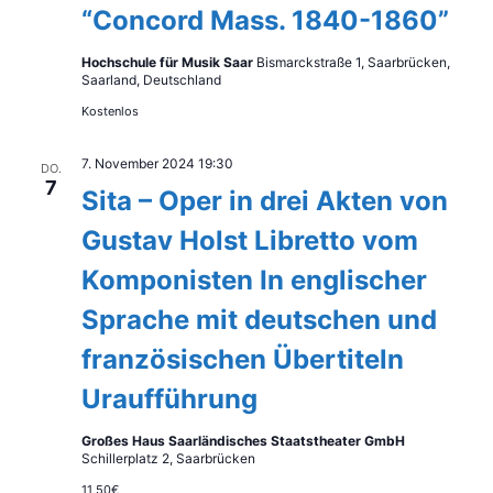
“Concord Mass. 1840-1860”
t
h
h
l
a
Hochschule für Musik Saar
Bismarckstraße 1, Saarbrücken,
t
e
Saarland, Deutschland
l
n
Kostenlos
e
t
.
n
7. November 2024 19:30
u
DO.
7
Sita – Oper in drei Akten von
n
-
Gustav Holst Libretto vom
g
N
Komponisten In englischer
A
a
Sprache mit deutschen und
n
v
französischen Übertiteln
s
i
Uraufführung
i
c
g
Großes Haus Saarländisches Staatstheater GmbH
Schillerplatz 2, Saarbrücken
h
11,50€