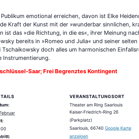
 Publikum emotional erreichen, davon ist Elke Heiden
de Kraft der Kunst mit der »wunderbar sinnlichen, k
 ist das »die Richtung, in die es«, ihrer Meinung nac
wsky bereits in »Romeo und Julia« und seiner selten
ei Tschaikowsky doch alles um harmonischen Einfall
e Instrumentierung.
turschlüssel-Saar; Frei Begrenztes Kontingent
TAILS
VERANSTALTUNGSORT
tum:
Theater am Ring Saarlouis
Kaiser-Friedrich-Ring 26
 Februar
(Parkplatz)
t:
Saarlouis
,
66740
Google Karte
:00
anzeigen
tritt: