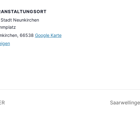
RANSTALTUNGSORT
 Stadt Neunkirchen
mmplatz
nkirchen
,
66538
Google Karte
eigen
ER
Saarwelling