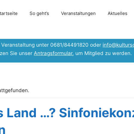
tartseite
So geht’s
Veranstaltungen
Aktuelles
er Veranstaltung unter 0681/84491820 oder
info@kulturs
tzen Sie unser
Antragsformular
, um Mitglied zu werden.
attgefunden.
s Land …? Sinfoniekon
n