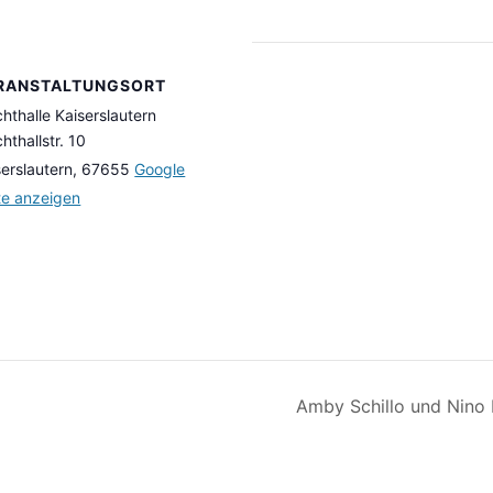
RANSTALTUNGSORT
chthalle Kaiserslautern
hthallstr. 10
serslautern
,
67655
Google
te anzeigen
Amby Schillo und Nino