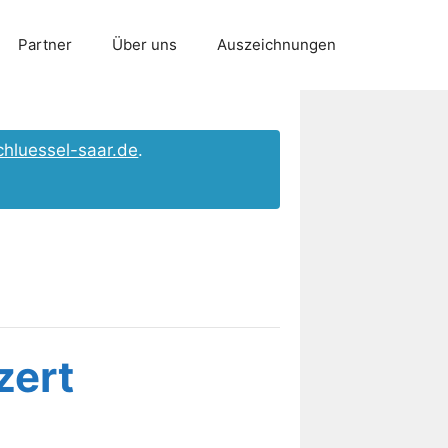
Partner
Über uns
Auszeichnungen
chluessel-saar.de
.
zert