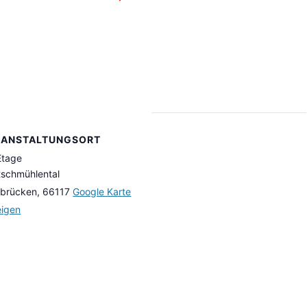
RANSTALTUNGSORT
Etage
schmühlental
rbrücken
,
66117
Google Karte
eigen