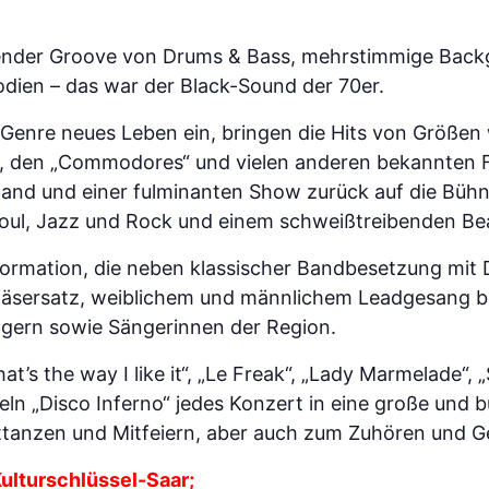
ender Groove von Drums & Bass, mehrstimmige Back
odien – das war der Black-Sound der 70er.
re neues Leben ein, bringen die Hits von Größen wi
, den „Commodores“ und vielen anderen bekannten 
and und einer fulminanten Show zurück auf die Bühn
Soul, Jazz und Rock und einem schweißtreibenden Be
Formation, die neben klassischer Bandbesetzung mit 
läsersatz, weiblichem und männlichem Leadgesang b
gern sowie Sängerinnen der Region.
at’s the way I like it“, „Le Freak“, „Lady Marmelade“,
n „Disco Inferno“ jedes Konzert in eine große und 
ttanzen und Mitfeiern, aber auch zum Zuhören und G
 Kulturschlüssel-Saar;