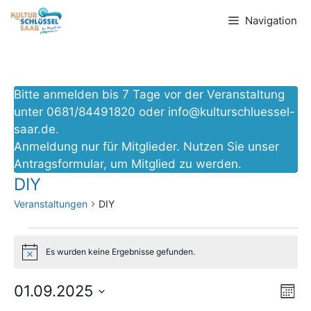
Zum
Navigation
Inhalt
springen
Bitte anmelden bis 7 Tage vor der Veranstaltung
unter 0681/84491820 oder
info@kulturschluessel-
saar.de
.
Anmeldung nur für Mitglieder. Nutzen Sie unser
Antragsformular
, um Mitglied zu werden.
DIY
Veranstaltungen
DIY
Veranstaltungen
Es wurden keine Ergebnisse gefunden.
H
i
n
V
A
01.09.2025
w
M
e
D