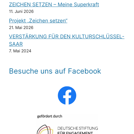
u
ZEICHEN SETZEN – Meine Superkraft
a
11. Juni 2026
n
t
Projekt „Zeichen setzen“
g
i
21. Mai 2026
VERSTÄRKUNG FÜR DEN KULTURSCHLÜSSEL-
o
e
SAAR
n
n
7. Mai 2024
Besuche uns auf Facebook