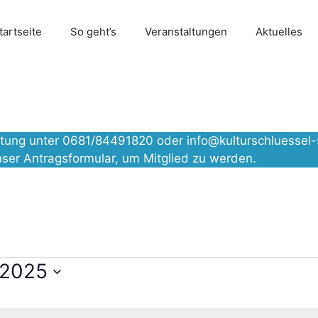
tartseite
So geht’s
Veranstaltungen
Aktuelles
altung unter 0681/84491820 oder
info@kulturschluessel-
nser
Antragsformular
, um Mitglied zu werden.
 2025