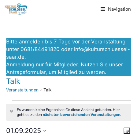
Zum
Navigation
Inhalt
springen
Bitte anmelden bis 7 Tage vor der Veranstaltung
unter 0681/84491820 oder
info@kulturschluessel-
saar.de
.
Anmeldung nur für Mitglieder. Nutzen Sie unser
Antragsformular
, um Mitglied zu werden.
Talk
Veranstaltungen
Talk
Veranstaltungen
Es wurden keine Ergebnisse für diese Ansicht gefunden. Hier
H
geht es zu den
nächsten bevorstehenden Veranstaltungen
.
i
n
V
A
w
01.09.2025
M
e