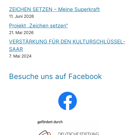
g
u
a
ZEICHEN SETZEN – Meine Superkraft
n
11. Juni 2026
t
Projekt „Zeichen setzen“
g
i
21. Mai 2026
o
e
VERSTÄRKUNG FÜR DEN KULTURSCHLÜSSEL-
SAAR
n
n
7. Mai 2024
Besuche uns auf Facebook