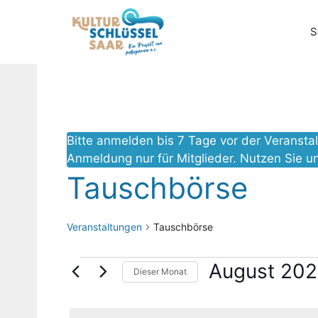
Zum
Inhalt
S
springen
Bitte anmelden bis 7 Tage vor der Veranst
Anmeldung nur für Mitglieder. Nutzen Sie u
Tauschbörse
Veranstaltungen
Tauschbörse
Veranstaltungen
August 20
Dieser Monat
D
a