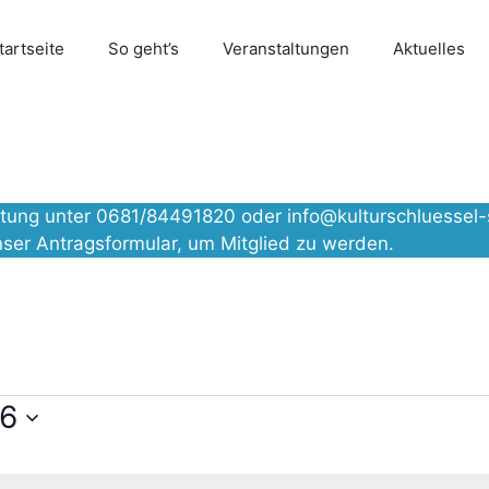
tartseite
So geht’s
Veranstaltungen
Aktuelles
altung unter 0681/84491820 oder
info@kulturschluessel-
nser
Antragsformular
, um Mitglied zu werden.
26